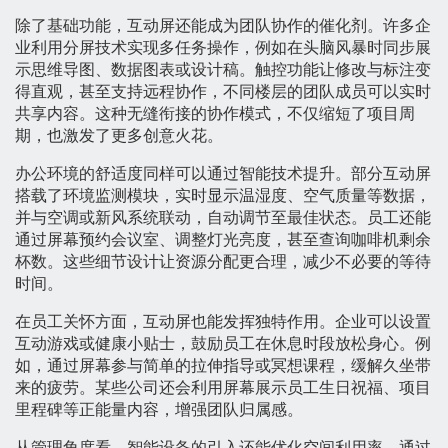
除了基础功能，互动屏还能成为团队协作的催化剂。许多企
业利用分屏技术实现多任务操作，例如在头脑风暴时同步展
示思维导图、数据图表或设计稿。触控功能让修改与标注变
得直观，甚至支持远程协作，不同楼层的团队成员可以实时
共享内容。这种无缝衔接的协作模式，不仅缩短了项目周
期，也激发了更多创意火花。
办公环境的舒适度同样可以通过智能技术提升。部分互动屏
搭载了环境监测模块，实时显示温湿度、空气质量等数据，
并与空调或新风系统联动，自动调节至最佳状态。员工还能
通过屏幕预约会议室、调整灯光亮度，甚至查询咖啡机剩余
杯数。这些细节设计让资源分配更合理，减少不必要的等待
时间。
在员工关怀方面，互动屏也能发挥独特作用。企业可以设置
互动游戏或健康小贴士，鼓励员工在休息时段放松身心。例
如，通过屏幕参与简单的拉伸指导或冥想课程，缓解久坐带
来的疲劳。某些公司还会利用屏幕展示员工生日祝福、项目
里程碑等正能量内容，增强团队归属感。
从管理角度看，智能设备的引入还能优化空间利用率。通过