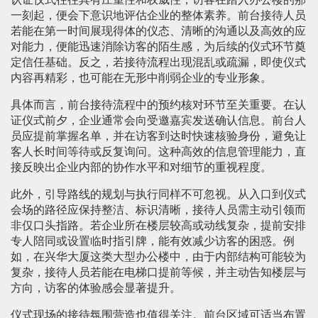
一刻起，便会下意识地评估企业的整体素养。前台接待人员
若能在第一时间展现得体的仪态、清晰的沟通以及高效的应
对能力，便能迅速消除访客的陌生感，为后续的仪式环节奠
定信任基础。反之，若接待流程出现混乱或疏漏，即使仪式
内容再精彩，也可能在无形中削弱企业的专业形象。
具体而言，前台接待流程中的预约核对环节至关重要。在认
证仪式前夕，企业通常会向受邀嘉宾发送确认信息。前台人
员应提前掌握名单，并在访客到达时快速核验身份，避免让
客人长时间等待或反复询问。这种高效的信息管理能力，直
接反映出企业内部的协作水平和对细节的重视程度。
此外，引导路线的规划与执行同样不可忽视。从入口到仪式
会场的路径应保持整洁、标识清晰，接待人员需主动引领而
非仅口头指路。若企业所在楼层较高或动线复杂，提前安排
专人陪同或设置临时指引牌，能有效减少访客的困惑。例
如，在兴华大厦这类大型办公楼中，由于内部结构可能较为
复杂，接待人员若能在电梯口提前等候，并主动告知楼层与
方向，访客的体验感会显著提升。
仪式现场的接待氛围营造也值得关注。前台区域可适当布置